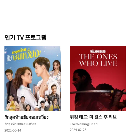
인기 TV 프로그램
รักสุดท้ายยัยจอมเหวี่ยง
워킹 데드: 더 원스 후 리브
รักสุดท้ายยัยจอมเหวี่ยง
The Walking Dead: The Ones Who Live
2024-02-25
2022-06-14