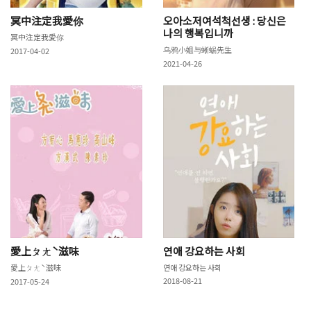
冥中注定我愛你
오아소저여석척선생 : 당신은
나의 행복입니까
冥中注定我愛你
乌鸦小姐与蜥蜴先生
2017-04-02
2021-04-26
愛上ㄆㄤˋ滋味
연애 강요하는 사회
愛上ㄆㄤˋ滋味
연애 강요하는 사회
2018-08-21
2017-05-24