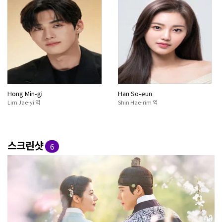
Hong Min-gi
Han So-eun
Lim Jae-yi 역
Shin Hae-rim 역
스크린샷
6