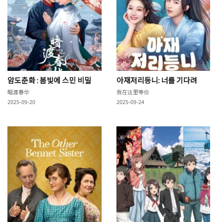
암도춘화 : 봄빛에 스민 비밀
아재저리등니: 너를 기다려
暗渡春华
我在这里等你
2025-09-20
2025-09-24