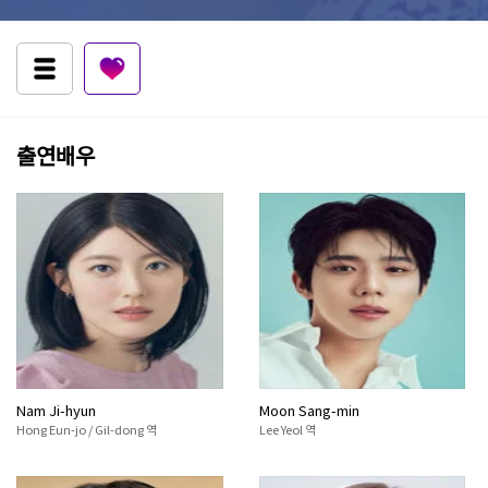
출연배우
Nam Ji-hyun
Moon Sang-min
Hong Eun-jo / Gil-dong 역
Lee Yeol 역