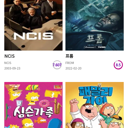
NCIS
프롬
NCIS
FROM
7.607
8.5
2003-09-23
2022-02-20