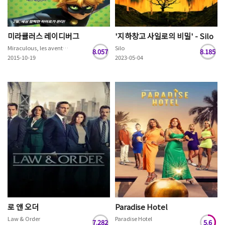
미라큘러스 레이디버그
'지하창고 사일로의 비밀' - Silo
Miraculous, les aventures de Ladybug et Chat Noir
Silo
8.057
8.185
2015-10-19
2023-05-04
로 앤 오더
Paradise Hotel
Law & Order
Paradise Hotel
7.282
5.6