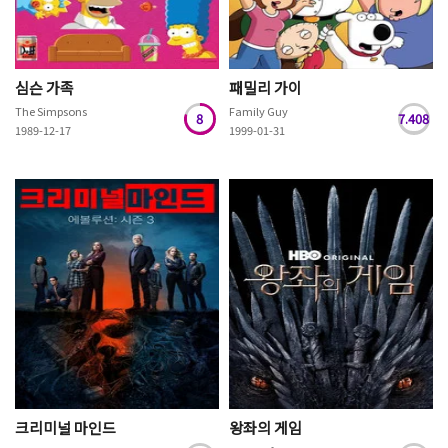
심슨 가족
패밀리 가이
The Simpsons
Family Guy
8
7.408
1989-12-17
1999-01-31
크리미널 마인드
왕좌의 게임