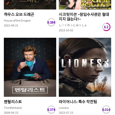
하우스 오브 드래곤
시크릿미션 ~잠입수사관은 절대
지지 않는다!~
House of the Dragon
8.384
しーくれっとみっしょん～潜入捜査官は絶対に負けない！～
2022-08-21
6.2
2023-10-02
멘탈리스트
라이어니스: 특수 작전팀
The Mentalist
Lioness
8.374
8.014
2008-09-23
2023-07-23