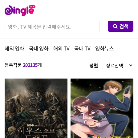
검색
해외 영화
국내 영화
해외 TV
국내 TV
영화뉴스
등록작품
202135
개
정렬
|