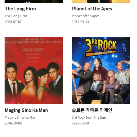
The Long Firm
Planet of the Apes
The Long Firm
Planet of the Apes
2004-07-07
1974-09-13
Maging Sino Ka Man
솔로몬 가족은 외계인
Maging Sino Ka Man
3rd Rock from the Sun
2006-10-09
1996-01-09