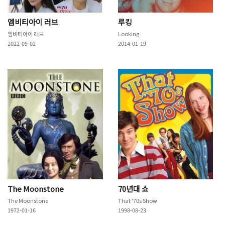
엠비티아이 러브
루킹
엠비티아이 러브
Looking
2022-09-02
2014-01-19
The Moonstone
70년대 쇼
The Moonstone
That '70s Show
1972-01-16
1998-08-23