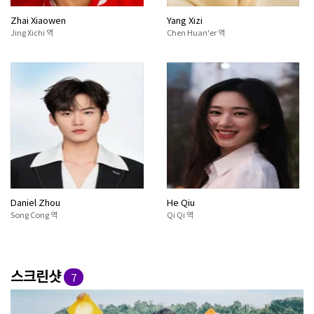
Zhai Xiaowen
Yang Xizi
Jing Xichi 역
Chen Huan'er 역
Daniel Zhou
He Qiu
Song Cong 역
Qi Qi 역
스크린샷
7