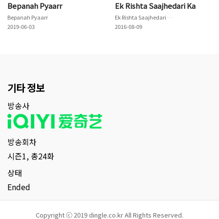
Bepanah Pyaarr
Ek Rishta Saajhedari Ka
Bepanah Pyaarr
Ek Rishta Saajhedari Ka
2019-06-03
2016-08-09
기타 정보
방송사
방송회차
시즌1, 총24화
상태
Ended
Copyright ⓒ 2019 dingle.co.kr All Rights Reserved.