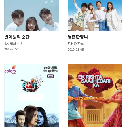
열여덟의 순간
월촌환영니
열여덟의 순간
月村歡迎你
2019-07-22
2019-05-05