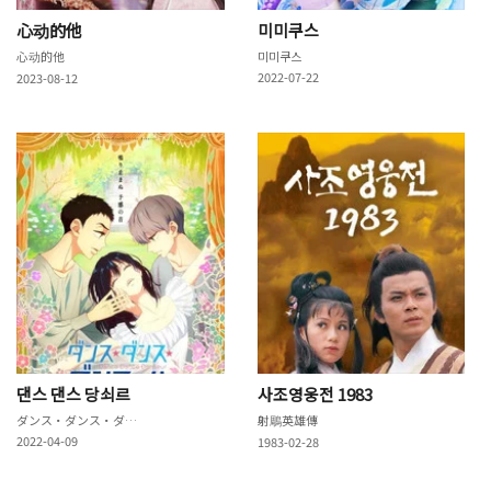
心动的他
미미쿠스
心动的他
미미쿠스
2022-07-22
2023-08-12
댄스 댄스 당쇠르
사조영웅전 1983
ダンス・ダンス・ダンスール
射鵰英雄傳
2022-04-09
1983-02-28