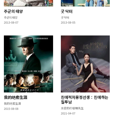
주군의 태양
굿 닥터
주군의 태양
굿 닥터
2013-08-07
2013-08-05
我的绝密生涯
친애적저몽정선생：친애하는
질투남
我的绝密生涯
亲爱的柠檬精先生
2015-08-08
2021-04-07