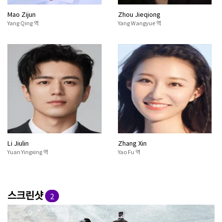
Mao Zijun
Zhou Jieqiong
Yang Qing 역
Yang Wangyue 역
Li Jiulin
Zhang Xin
Yuan Yingxing 역
Yao Fu 역
스크린샷
2