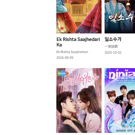
Ek Rishta Saajhedari
일소수가
Ka
一笑随歌
Ek Rishta Saajhedari Ka
2025-10-02
2016-08-09