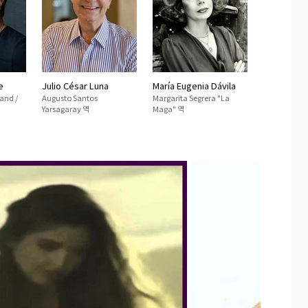
e
Julio César Luna
María Eugenia Dávila
and /
Augusto Santos
Margarita Segrera "La
Yarsagaray 역
Maga" 역