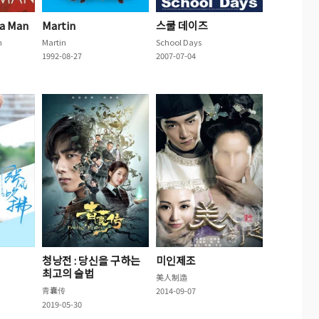
Ka Man
Martin
스쿨 데이즈
n
Martin
School Days
1992-08-27
2007-07-04
청낭전 : 당신을 구하는
미인제조
최고의 술법
美人制造
青囊传
2014-09-07
2019-05-30