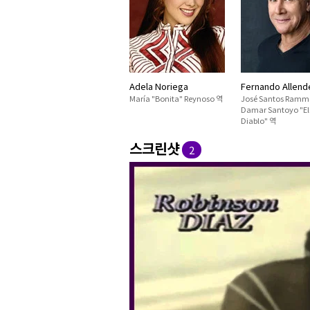
Adela Noriega
Fernando Allend
María "Bonita" Reynoso 역
José Santos Ramm
Damar Santoyo "El
Diablo" 역
스크린샷
2