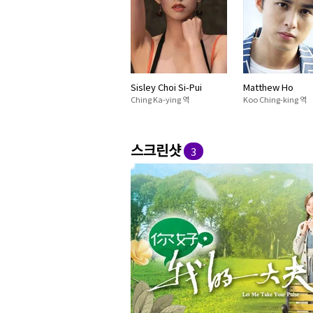
Sisley Choi Si-Pui
Matthew Ho
Ching Ka-ying 역
Koo Ching-king 역
스크린샷
3