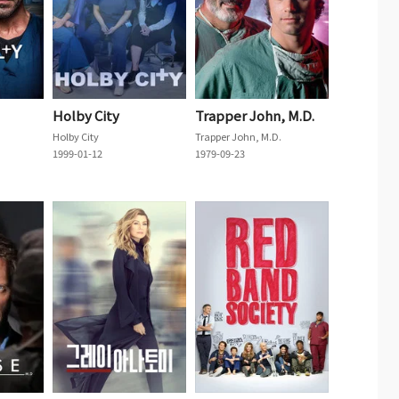
Holby City
Trapper John, M.D.
Holby City
Trapper John, M.D.
1999-01-12
1979-09-23