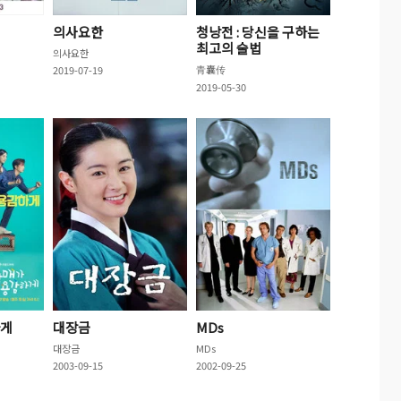
의사요한
청낭전 : 당신을 구하는
최고의 술법
의사요한
青囊传
2019-07-19
2019-05-30
하게
대장금
MDs
대장금
MDs
2003-09-15
2002-09-25