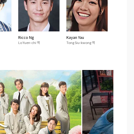
Ricco Ng
Kayan Yau
Lo Yuen-chi 역
Tong Siu-kwong 역