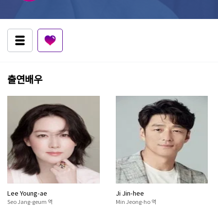
출연배우
Lee Young-ae
Ji Jin-hee
Seo Jang-geum 역
Min Jeong-ho 역