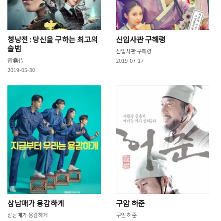
청낭전 : 당신을 구하는 최고의
신입사관 구해령
술법
신입사관 구해령
青囊传
2019-07-17
2019-05-30
삼남매가 용감하게
구암 허준
삼남매가 용감하게
구암 허준