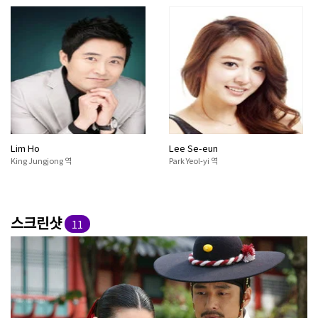
Lim Ho
Lee Se-eun
King Jungjong 역
Park Yeol-yi 역
스크린샷
11