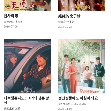
천사의 몫
姥姥的饺子馆
天使のわけまえ
姥姥的饺子馆
2010-07-06
2018-12-26
타적생존지도 : 그녀의 생존 방
정신병동에도 아침이 와요
식
정신병동에도 아침이 와요
她的生存之道
2023-11-03