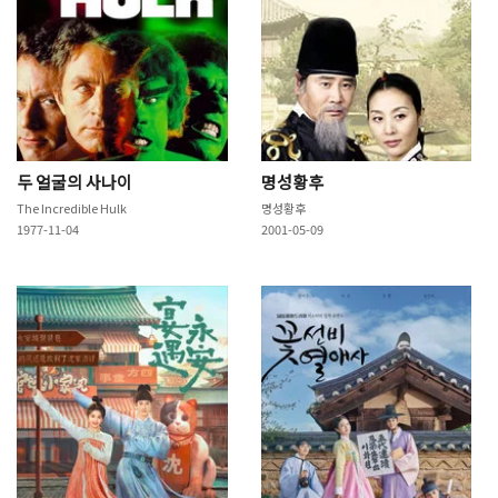
두 얼굴의 사나이
명성황후
The Incredible Hulk
명성황후
1977-11-04
2001-05-09