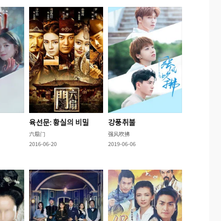
육선문: 황실의 비밀
강풍취불
六扇门
强风吹拂
2016-06-20
2019-06-06