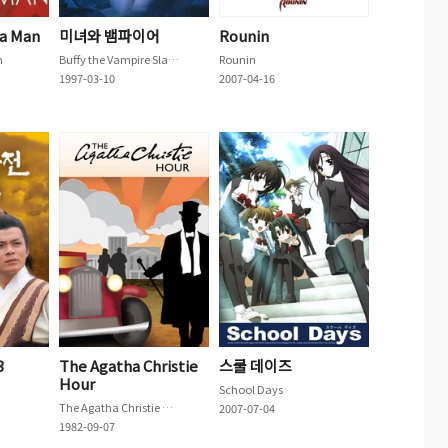
Ka Man
미녀와 뱀파이어
Rounin
n
Buffy the Vampire Slayer
Rounin
1997-03-10
2007-04-16
3
The Agatha Christie
스쿨 데이즈
Hour
School Days
The Agatha Christie Hour
2007-07-04
1982-09-07