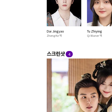
Dai Jingyao
Tu Zhiying
Zheng Ke 역
Qi Waner 역
스크린샷
4