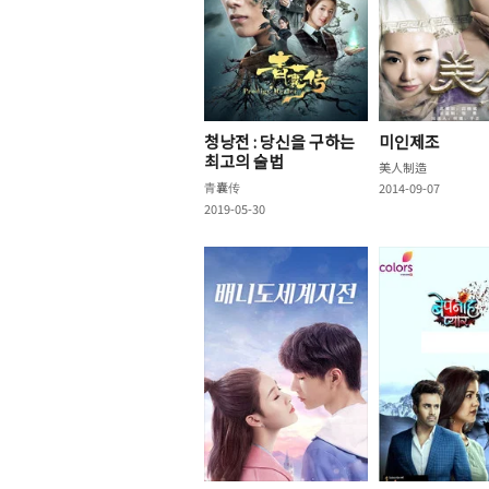
청낭전 : 당신을 구하는
미인제조
최고의 술법
美人制造
青囊传
2014-09-07
2019-05-30