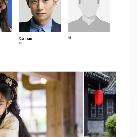
Xia Tian
역
역