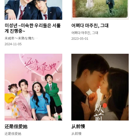
미성년 ~미숙한 우리들은 서툴
어쩌다 마주친, 그대
게 진행중~
어쩌다 마주친, 그대
未成年～未熟な俺たちは不器用に進行中～
2023-05-01
2024-11-05
还是很爱她
从前慢
还是很爱她
从前慢