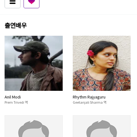
출연배우
Anil Modi
Rhythm Rajyaguru
Prem Trivedi 역
Geetanjali Sharma 역