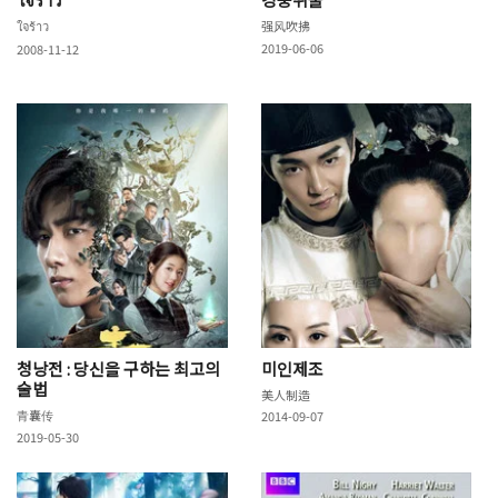
ใจร้าว
强风吹拂
2019-06-06
2008-11-12
청낭전 : 당신을 구하는 최고의
미인제조
술법
美人制造
青囊传
2014-09-07
2019-05-30