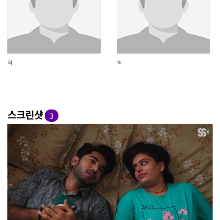
역
역
스크린샷
3