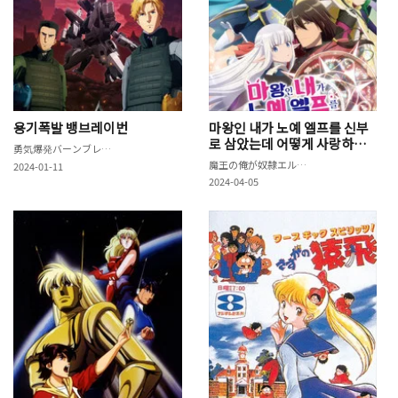
용기폭발 뱅브레이번
마왕인 내가 노예 엘프를 신부
로 삼았는데 어떻게 사랑하면
勇気爆発バーンブレイバーン
되지?
魔王の俺が奴隷エルフを嫁にしたんだが、どう愛でればいい？
2024-01-11
2024-04-05