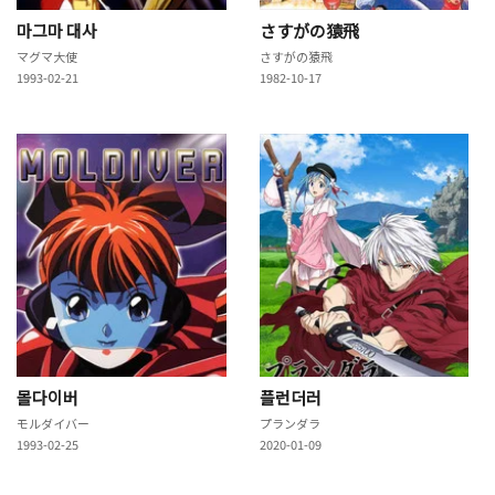
마그마 대사
さすがの猿飛
マグマ大使
さすがの猿飛
1993-02-21
1982-10-17
몰다이버
플런더러
モルダイバー
プランダラ
1993-02-25
2020-01-09