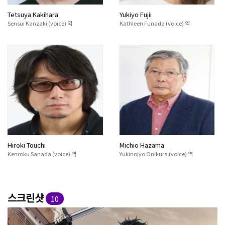
Tetsuya Kakihara
Yukiyo Fujii
Sensui Kanzaki (voice) 역
Kathleen Funada (voice) 역
Hiroki Touchi
Michio Hazama
Kenroku Sanada (voice) 역
Yukinojyo Onikura (voice) 역
스크린샷
10