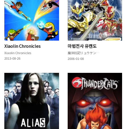
Xiaolin Chronicles
마법전사 유캔도
Xiaolin Chronicles
魔弾戦記リュウケンドー
2013-08-26
2006-01-08