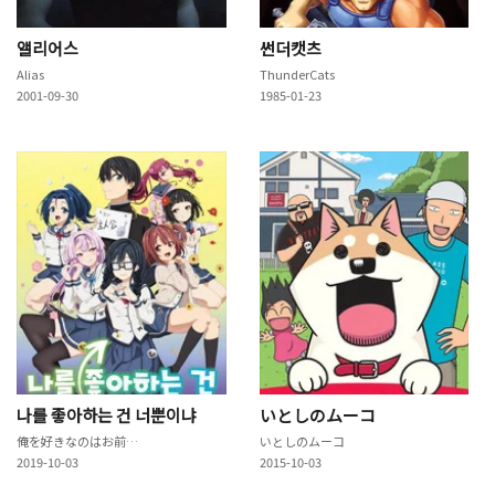
앨리어스
썬더캣츠
Alias
ThunderCats
2001-09-30
1985-01-23
나를 좋아하는 건 너뿐이냐
いとしのムーコ
俺を好きなのはお前だけかよ
いとしのムーコ
2019-10-03
2015-10-03