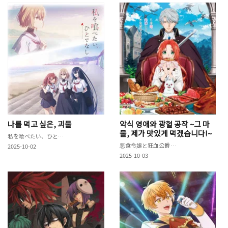
나를 먹고 싶은, 괴물
악식 영애와 광혈 공작 ~그 마
물, 제가 맛있게 먹겠습니다!~
私を喰べたい、ひとでなし
悪食令嬢と狂血公爵 ～その魔物、私が美味しくいただきます!～
2025-10-02
2025-10-03