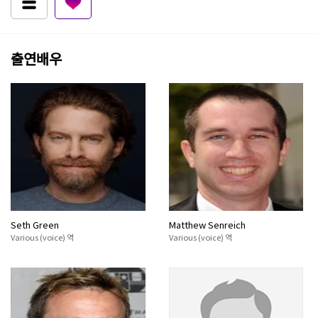
출연배우
Seth Green
Matthew Senreich
Various (voice) 역
Various (voice) 역