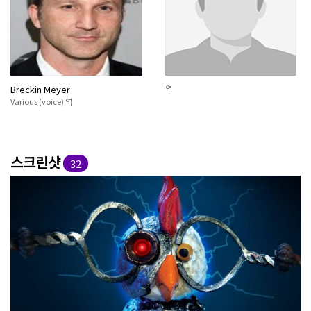
Breckin Meyer
역
Various (voice) 역
스크린샷
32