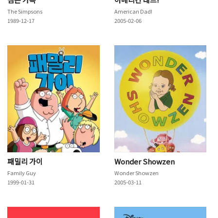
The Simpsons
American Dad!
1989-12-17
2005-02-06
패밀리 가이
Wonder Showzen
Family Guy
Wonder Showzen
1999-01-31
2005-03-11