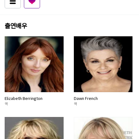
출연배우
Elizabeth Berrington
Dawn French
역
역