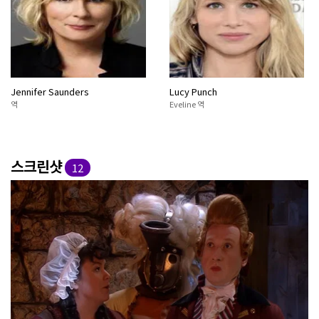
Jennifer Saunders
Lucy Punch
역
Eveline 역
스크린샷
12