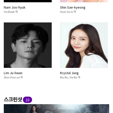
Nam Joo-hyuk
Shin Sae-kyeong
Ha Baek 역
Yoon So-A 역
Lim Ju-hwan
Krystal Jung
Shin Hoo-ye 역
Mu Ra / He Ra 역
스크린샷
10