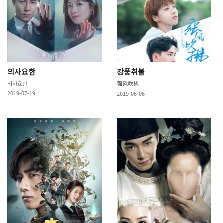
의사요한
강풍취불
의사요한
强风吹拂
2019-07-19
2019-06-06