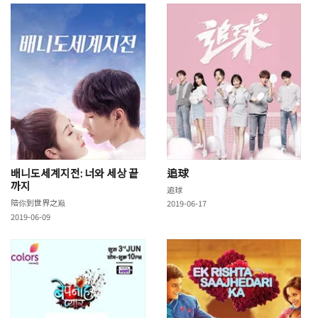
배니도세계지전: 너와 세상 끝
追球
까지
追球
陪你到世界之巅
2019-06-17
2019-06-09