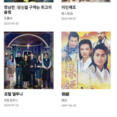
청낭전 : 당신을 구하는 최고의
미인제조
술법
美人制造
青囊传
2014-09-07
2019-05-30
호텔 델루나
保鏢
호텔 델루나
保鏢
2019-07-12
1997-06-16