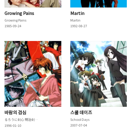
Growing Pains
Martin
Growing Pains
Martin
1985-09-24
1992-08-27
바람의 검심
스쿨 데이즈
るろうに剣心 明治剣客浪漫譚
School Days
2007-07-04
1996-01-10