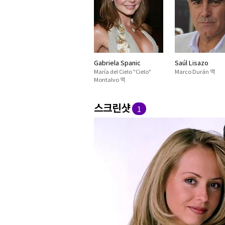
Gabriela Spanic
Saúl Lisazo
María del Cielo "Cielo"
Marco Durán 역
Montalvo 역
스크린샷
1