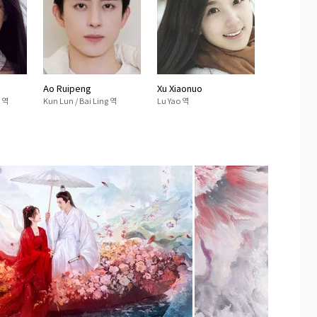
Ao Ruipeng
Xu Xiaonuo
n 역
Kun Lun / Bai Ling 역
Lu Yao 역