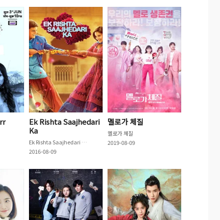
rr
Ek Rishta Saajhedari
멜로가 체질
Ka
멜로가 체질
Ek Rishta Saajhedari Ka
2019-08-09
2016-08-09