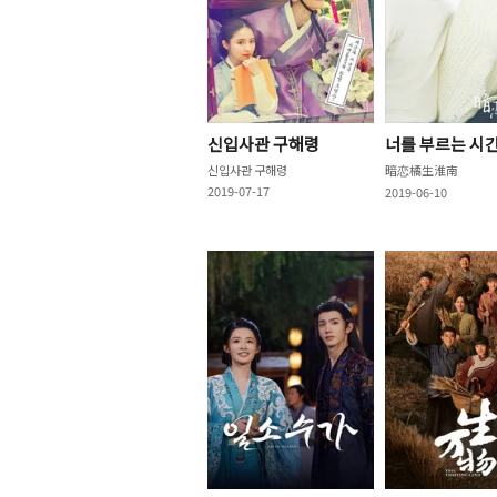
신입사관 구해령
너를 부르는 시
신입사관 구해령
暗恋橘生淮南
2019-07-17
2019-06-10