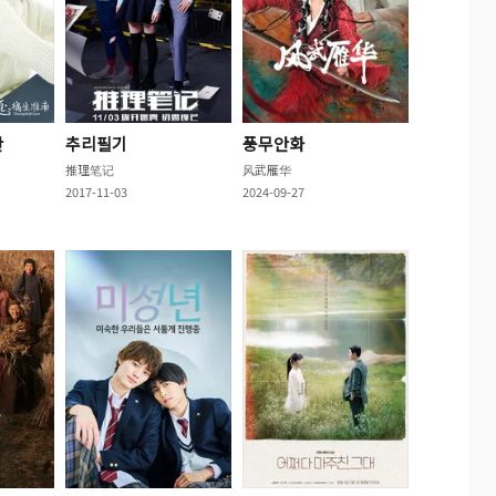
간
추리필기
풍무안화
推理笔记
风武雁华
2017-11-03
2024-09-27