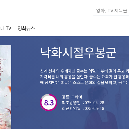
내 TV
영화뉴스
낙화시절우봉군
신계 천제의 후계자인 금수는 어릴 때부터 곁에 두고 키
가락뼈를 내줘 홍응을 살린다. 금수는 요괴가 된 홍응과
해 상처받은 홍응은 스스로 윤회의 길을 택하고, 금수는
장르: 드라마
8.3
최초방영일: 2025-04-28
최근방영일: 2025-05-18