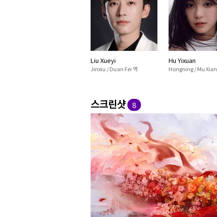
Liu Xueyi
Hu Yixuan
Jinxiu / Duan Fei 역
Hongning / Mu Xia
스크린샷
8