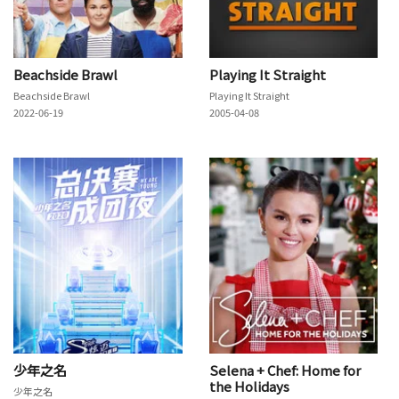
Beachside Brawl
Playing It Straight
Beachside Brawl
Playing It Straight
2022-06-19
2005-04-08
少年之名
Selena + Chef: Home for
the Holidays
少年之名