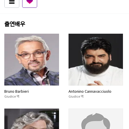
출연배우
Bruno Barbieri
Antonino Cannavacciuolo
Giudice 역
Giudice 역