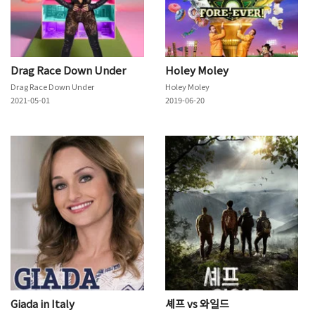
Drag Race Down Under
Holey Moley
Drag Race Down Under
Holey Moley
2021-05-01
2019-06-20
Giada in Italy
셰프 vs 와일드