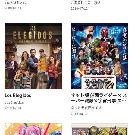
Les Kiki Tronic
とある科学の一方通行[アクセラレータ]
2008-01-11
2019-07-12
Los Elegidos
ネット版 仮面ライダー× ス
ーパー戦隊×宇宙刑事 スー
Los Elegidos
パーヒーロー大戦乙!(おつ)
ネット版 仮面ライダー× スーパー戦隊×宇宙刑事 スーパーヒーロー大戦乙!(おつ) ～Heroo!知恵袋～
2019-07-01
～Heroo!知恵袋～
2013-04-12