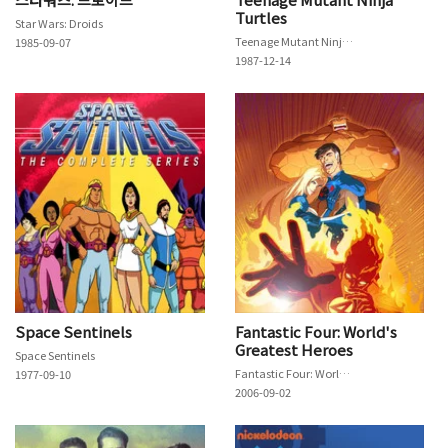
Turtles
Star Wars: Droids
Teenage Mutant Ninja Turtles
1985-09-07
1987-12-14
Space Sentinels
Fantastic Four: World's
Greatest Heroes
Space Sentinels
Fantastic Four: World's Greatest Heroes
1977-09-10
2006-09-02