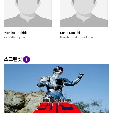
Michiko Enokida
Kunio Konishi
Youko Katagiri 역
Kiyoshirou Muramatsu 역
스크린샷
1