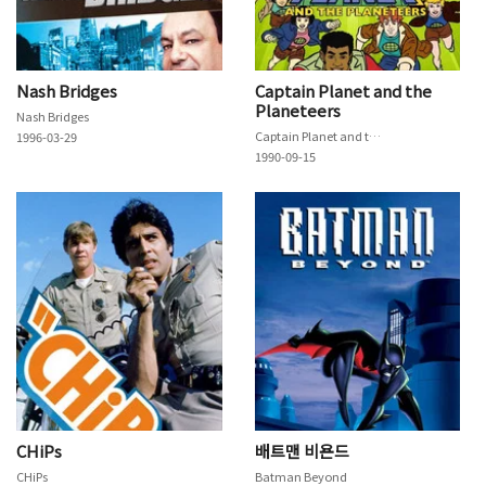
Nash Bridges
Captain Planet and the
Planeteers
Nash Bridges
Captain Planet and the Planeteers
1996-03-29
1990-09-15
CHiPs
배트맨 비욘드
CHiPs
Batman Beyond