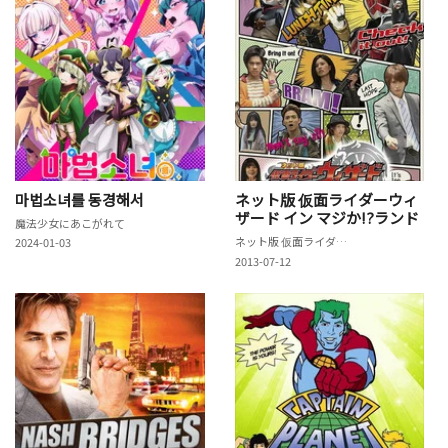
마법소녀를 동경해서
ネット版 仮面ライダーウィ
ザード イン マジか!?ランド
魔法少女にあこがれて
ネット版 仮面ライダーウィザード イン マジか!?ランド
2024-01-03
2013-07-12