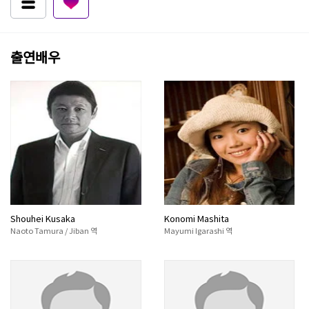
출연배우
Shouhei Kusaka
Konomi Mashita
Naoto Tamura / Jiban 역
Mayumi Igarashi 역