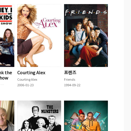
nk the
Courting Alex
프렌즈
Show
Courting Alex
Friends
Honey, I Shrunk the Kids: The TV Show
2006-01-23
1994-09-22