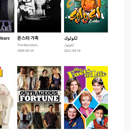
Years
몬스터 가족
لكولوك
The Munsters
لكولوك
1964-09-24
2021-04-14