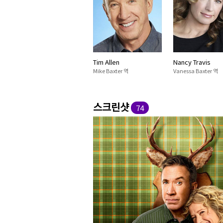
Tim Allen
Nancy Travis
Mike Baxter 역
Vanessa Baxter 역
스크린샷
74