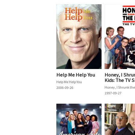
Help Me Help You
Honey, I Shru
Kids: The TV 
Help Me Help You
2006-09-26
1997-09-27