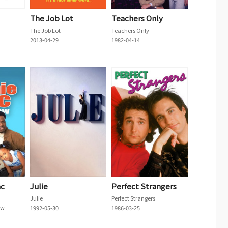
The Job Lot
Teachers Only
The Job Lot
Teachers Only
2013-04-29
1982-04-14
ac
Julie
Perfect Strangers
Julie
Perfect Strangers
ow
1992-05-30
1986-03-25