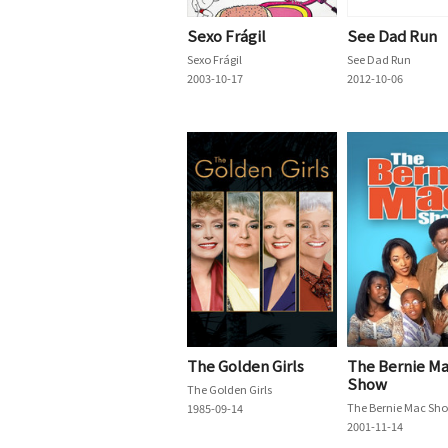
Sexo Frágil
See Dad Run
Sexo Frágil
See Dad Run
2003-10-17
2012-10-06
The Golden Girls
The Bernie M
Show
The Golden Girls
The Bernie Mac Sh
1985-09-14
2001-11-14