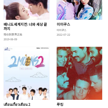
배니도세계지전: 너와 세상 끝
미미쿠스
까지
미미쿠스
陪你到世界之巅
2022-07-22
2019-06-09
เดือนเกี้ยวเดือน 2
루킹