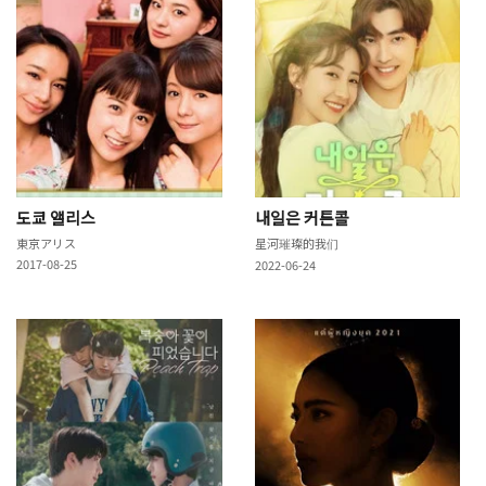
도쿄 앨리스
내일은 커튼콜
東京アリス
星河璀璨的我们
2017-08-25
2022-06-24