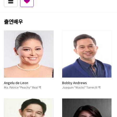
출연배우
Angelu de Leon
Bobby Andrews
Ma. Patrice "Peachy" Real 역
Joaquin "Wacks" Torres III 역