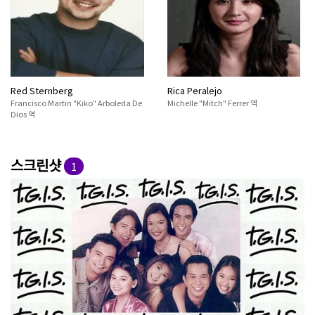
Red Sternberg
Rica Peralejo
Francisco Martin "Kiko" Arboleda De
Michelle "Mitch" Ferrer 역
Dios 역
스크린샷
1