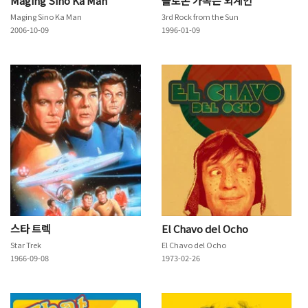
Maging Sino Ka Man
솔로몬 가족은 외계인
Maging Sino Ka Man
3rd Rock from the Sun
2006-10-09
1996-01-09
스타 트렉
El Chavo del Ocho
Star Trek
El Chavo del Ocho
1966-09-08
1973-02-26