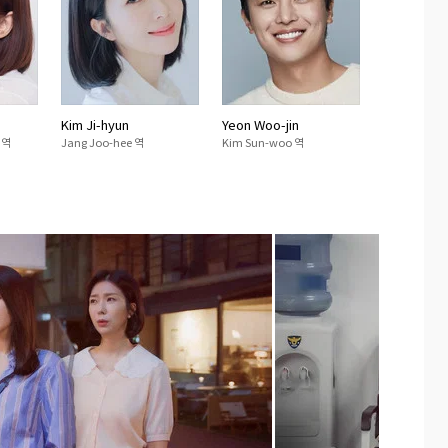
Kim Ji-hyun
Yeon Woo-jin
 역
Jang Joo-hee 역
Kim Sun-woo 역