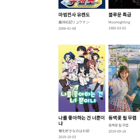
마법전사 유캔도
블루문 특급
魔弾戦記リュウケンドー
Moonlighting
1985-03-03
2006-01-08
나를 좋아하는 건 너뿐이
동백꽃 필 무렵
냐
동백꽃 필 무렵
俺を好きなのはお前だけかよ
2019-09-18
2019-10-03