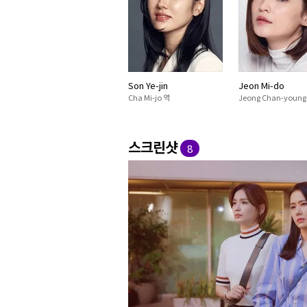
Son Ye-jin
Jeon Mi-do
Cha Mi-jo 역
Jeong Chan-young
스크린샷
8