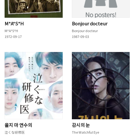
M*A*S*H
Bonjour docteur
M*A*S*H
Bonjour docteur
1972-09-17
1987-09-03
울지 마 연수의
감시의 눈
泣くな研修医
The Watchful Eye