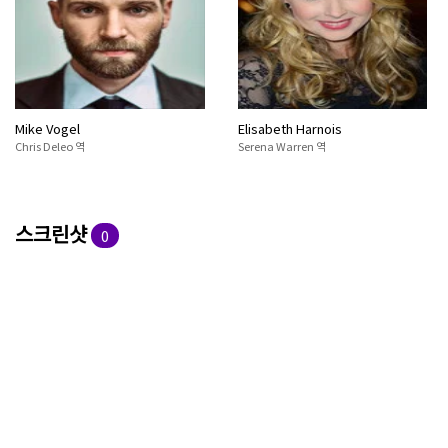
Mike Vogel
Elisabeth Harnois
Chris Deleo 역
Serena Warren 역
스크린샷
0