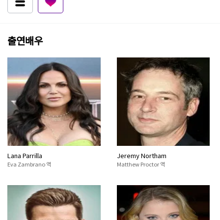
출연배우
Lana Parrilla
Jeremy Northam
Eva Zambrano 역
Matthew Proctor 역