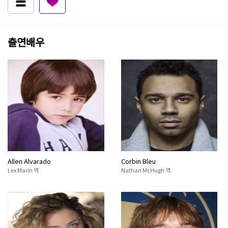
출연배우
Allen Alvarado
Corbin Bleu
Lex Marin 역
Nathan McHugh 역