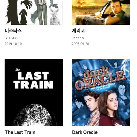
비스타즈
제리코
BEASTARS
Jericho
2019-10-10
2006-09-20
The Last Train
Dark Oracle