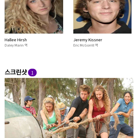
Hallee Hirsh
Jeremy Kissner
Daley Marin 역
Eric McGorrill 역
스크린샷
1