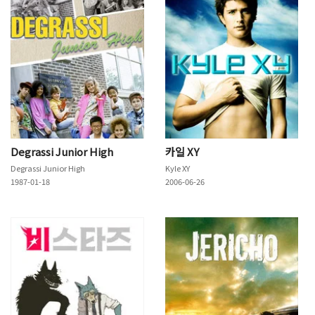
Degrassi Junior High
카일 XY
Degrassi Junior High
Kyle XY
1987-01-18
2006-06-26