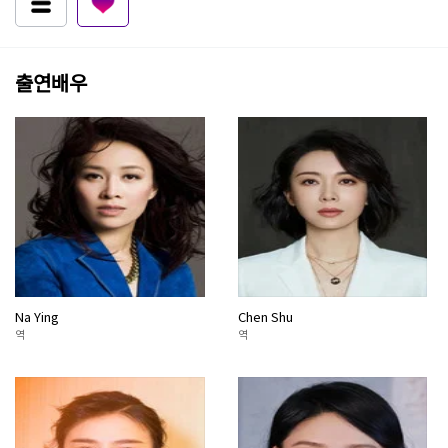
출연배우
Na Ying
Chen Shu
역
역