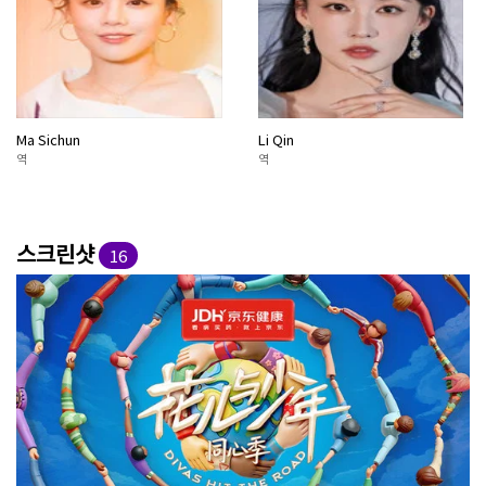
Ma Sichun
Li Qin
역
역
스크린샷
16