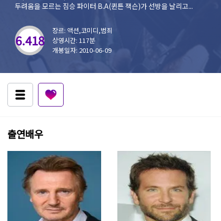
두려움을 모르는 짐승 파이터 B.A(퀸튼 잭슨)가 선방을 날리고...
장르: 액션,코미디,범죄
6.418
상영시간: 117분
개봉일자: 2010-06-09
출연배우