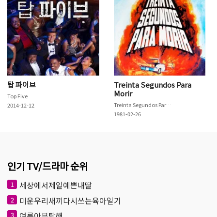
탑 파이브
Treinta Segundos Para
Morir
Top Five
Treinta Segundos Para Morir
2014-12-12
1981-02-26
인기 TV/드라마 순위
세상에서제일예쁜내딸
1
미운우리새끼다시쓰는육아일기
2
여름아부탁해
3