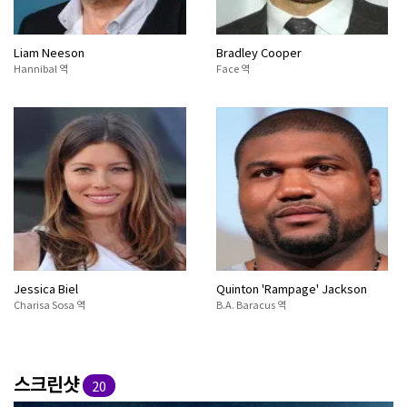
Liam Neeson
Bradley Cooper
Hannibal 역
Face 역
Jessica Biel
Quinton 'Rampage' Jackson
Charisa Sosa 역
B.A. Baracus 역
스크린샷
20