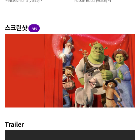
Princess Fiona (voice) 역
Puss in Boots (voice) 역
스크린샷
56
Trailer