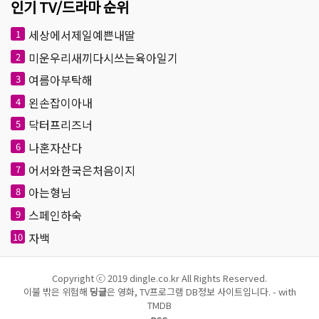
인기 TV/드라마 순위
세상에서제일예쁜내딸
1
미운우리새끼다시쓰는육아일기
2
여름아부탁해
3
왼손잡이아내
4
닥터프리즈너
5
나혼자산다
6
어서와한국은처음이지
7
아는형님
8
스페인하숙
9
자백
10
Copyright ⓒ 2019 dingle.co.kr All Rights Reserved.
이불 밖은 위험해
딩글
은 영화, TV프로그램 DB정보 사이트입니다. - with
TMDB