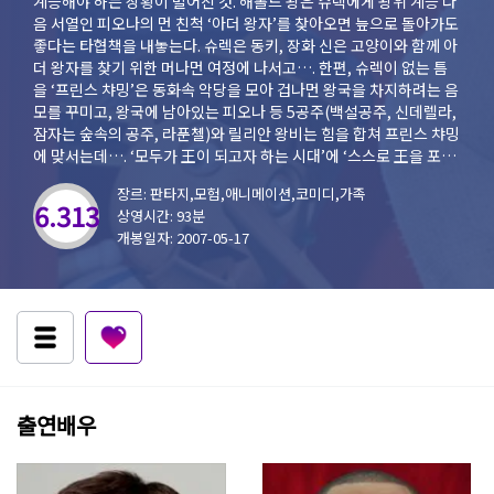
계승해야 하는 상황이 벌어진 것. 해롤드 왕은 슈렉에게 왕위 계승 다
음 서열인 피오나의 먼 친척 ‘아더 왕자’를 찾아오면 늪으로 돌아가도
좋다는 타협책을 내놓는다. 슈렉은 동키, 장화 신은 고양이와 함께 아
더 왕자를 찾기 위한 머나먼 여정에 나서고…. 한편, 슈렉이 없는 틈
을 ‘프린스 챠밍’은 동화속 악당을 모아 겁나먼 왕국을 차지하려는 음
모를 꾸미고, 왕국에 남아있는 피오나 등 5공주(백설공주, 신데렐라,
잠자는 숲속의 공주, 라푼첼)와 릴리안 왕비는 힘을 합쳐 프린스 챠밍
에 맞서는데…. ‘모두가 王이 되고자 하는 시대’에 ‘스스로 王을 포기
하려는’ 슈렉. 자신이 원하는 삶을 누리는 ‘진정한 王’이 될 수 있을
장르: 판타지,모험,애니메이션,코미디,가족
까?
6.313
상영시간: 93분
개봉일자: 2007-05-17
출연배우