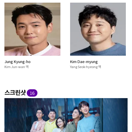
Jung Kyung-ho
Kim Dae-myung
Kim Jun-wan 역
Yang Seok-hyeong 역
스크린샷
16