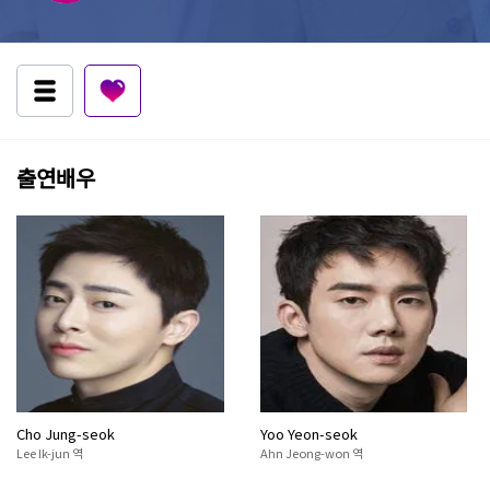
출연배우
Cho Jung-seok
Yoo Yeon-seok
Lee Ik-jun 역
Ahn Jeong-won 역