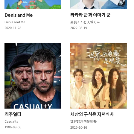
Denis and Me
타카라 군과 아마기 군
Denis and Me
高良くんと天城くん
2020-11-28
2022-08-19
캐주얼티
세상의 구석은 저녁식사
Casualty
世界的角落是晚餐
1986-09-06
2025-10-16