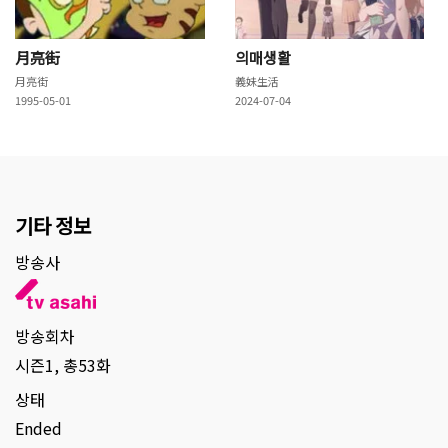
月亮街
의매생활
月亮街
義妹生活
1995-05-01
2024-07-04
기타 정보
방송사
방송회차
시즌1, 총53화
상태
Ended