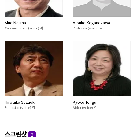
Akio Nojima
Atsuko Koganezawa
Captain Jance (voice) 역
Professor (voice) 역
Hirotaka Suzuoki
Kyoko Tongu
Superstar (voice) 역
Aidor (voice) 역
스크린샷
2