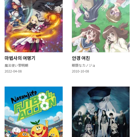
마법사의 여명기
안경 여친
魔法使い黎明期
眼鏡なカノジョ
2022-04-08
2010-10-08