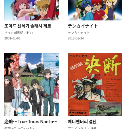
조이드 신세기 슬래시 제로
テンカイナイト
ゾイド新世紀／ゼロ
テンカイナイト
2001-01-06
2013-08-24
恋旅～True Tours Nanto～
애니멘터리 결단
恋旅～True Tours Nanto～
アニメンタリ・ 決断