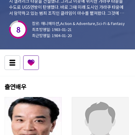
시 갤러리크 타운을 건설했다. 그리고 이곳에 위치한 갸라쿠 타운을
수도로 UGS연방이 탄생했다. 바로 그때 미래 도시인 갸라쿠 타운에
서 암약하고 있는 범죄 조직인 클라임이 마수를 뻩쳐왔다. 그것에 대
항할수 있도록 갸라쿠 타운의 특별 기동국 장관 맨디의 압력으로 캡
장르: 애니메이션,Action & Adventure,Sci-Fi & Fantasy
틴 찬스를 리더로 하는 비합법 방위 부대 고릴라·팀이 결성되었다. 고
8
최초방영일: 1983-01-21
릴라 팀은 가변형 전투용 비클인 스랑글을 조종하여 클라임이 일으키
최근방영일: 1984-01-20
는 각종범죄에 전력으로 맞선다.
출연배우