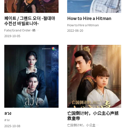
페이트 / 그랜드 오더 -절대마
How to Hire a Hitman
수전선 바빌로니아-
How to Hire a Hitman
Fate/Grand Order -絶対魔獣戦線バビロニア-
2022-06-20
2019-10-05
ลวง
亡国倒计时，小公主心声拯
救皇帝
ลวง
亡国倒计时，小公主心声拯救皇帝
2025-10-08