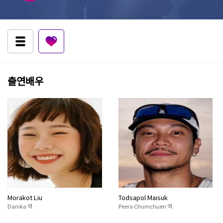
출연배우
Morakot Liu
Todsapol Maisuk
Danika 역
Peera Chumchuen 역