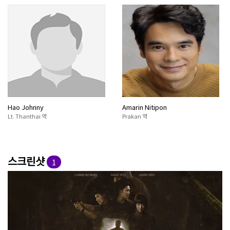
Hao Johnny
Amarin Nitipon
Lt. Thanthai 역
Prakan 역
스크린샷
1