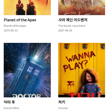
Planet of the Apes
사라 제인 어드벤처
Planet of the Apes
The Sarah Jane Adventures
1974-09-13
2007-09-24
닥터 후
처키
Doctor Who
Chucky