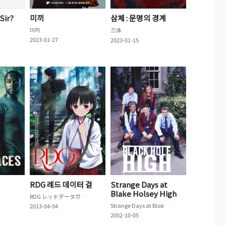
Sir?
미끼
삼체 : 문명의 경계
미끼
三体
2023-01-27
2023-01-15
RDG 레드 데이터 걸
Strange Days at
Blake Holsey High
RDG レッドデータガール
Strange Days at Blake Holsey High
2013-04-04
2002-10-05