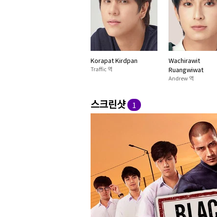
Korapat Kirdpan
Wachirawit
Traffic 역
Ruangwiwat
Andrew 역
스크린샷
1