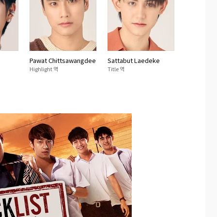
Pawat Chittsawangdee
Sattabut Laedeke
Highlight 역
Title 역