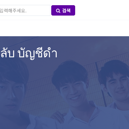
검색
นลับ บัญชีดำ