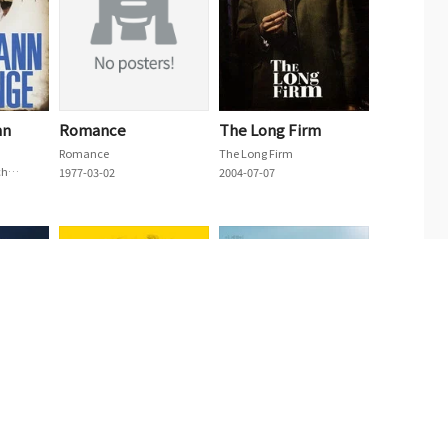
nn
Romance
The Long Firm
Romance
The Long Firm
The Rhinemann Exchange
1977-03-02
2004-07-07