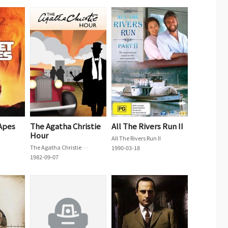
 Apes
The Agatha Christie
All The Rivers Run II
Hour
All The Rivers Run II
The Agatha Christie Hour
1990-03-18
1982-09-07