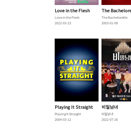
Love in the Flesh
The Bachelor
Love in the Flesh
The Bachelorette
2022-03-23
2003-01-08
Playing It Straight
비밀남녀
Playing It Straight
비밀남녀
2004-03-12
2022-07-26