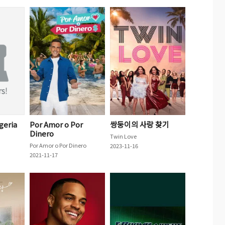
geria
Por Amor o Por
쌍둥이의 사랑 찾기
Dinero
Twin Love
Por Amor o Por Dinero
2023-11-16
2021-11-17