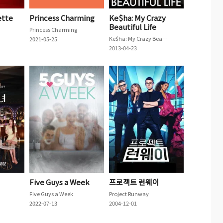
ette
Princess Charming
Ke$ha: My Crazy
Beautiful Life
Princess Charming
Ke$ha: My Crazy Beautiful Life
2021-05-25
2013-04-23
Five Guys a Week
프로젝트 런웨이
Five Guys a Week
Project Runway
2022-07-13
2004-12-01