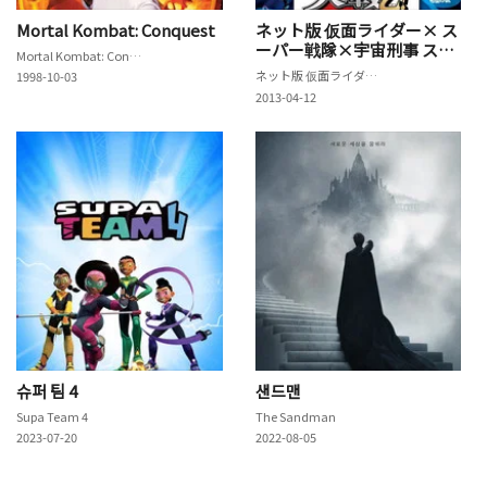
Mortal Kombat: Conquest
ネット版 仮面ライダー× ス
ーパー戦隊×宇宙刑事 スー
Mortal Kombat: Conquest
パーヒーロー大戦乙!(おつ)
ネット版 仮面ライダー× スーパー戦隊×宇宙刑事 スーパーヒーロー大戦乙!(おつ) ～Heroo!知恵袋～
1998-10-03
～Heroo!知恵袋～
2013-04-12
슈퍼 팀 4
샌드맨
Supa Team 4
The Sandman
2023-07-20
2022-08-05