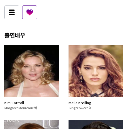
출연배우
Kim Cattrall
Melia Kreiling
Margaret Monreaux 역
Ginger Sweet 역