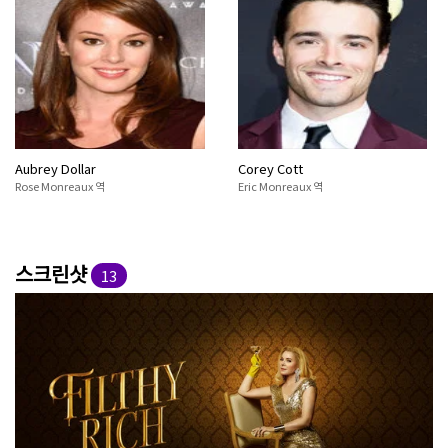
Aubrey Dollar
Corey Cott
Rose Monreaux 역
Eric Monreaux 역
스크린샷
13