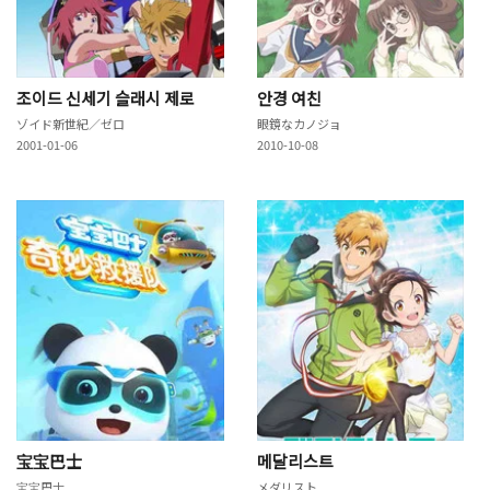
조이드 신세기 슬래시 제로
안경 여친
ゾイド新世紀／ゼロ
眼鏡なカノジョ
2001-01-06
2010-10-08
宝宝巴士
메달리스트
宝宝巴士
メダリスト