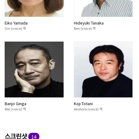
Eiko Yamada
Hideyuki Tanaka
Gin (voice) 역
Ben (voice) 역
Banjo Ginga
Koji Totani
Riki (voice) 역
Akatora (voice) 역
스크린샷
14