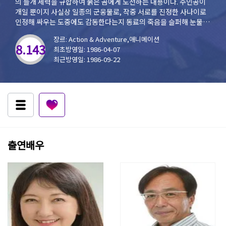
의 들개 세력을 규합하여 붉은 곰에게 도전하는 내용이다. 주인공이
개일 뿐이지 사실상 일종의 군웅물로, 작중 서로를 진정한 사나이로
인정해 싸우는 도중에도 감동한다는지 동료의 죽음을 슬퍼해 눈물을
흘리는 모습을 보면 전율이 일어날 정도다. 2부는 늑대족이나 흑랑제
장르: Action & Adventure,애니메이션
국과 싸우는 내용으로 기존의 군웅물 성격에 '발도아'라는 필살기가
8.143
최초방영일: 1986-04-07
더해지며 본격 초견초인배틀물이 되었다.
최근방영일: 1986-09-22
출연배우