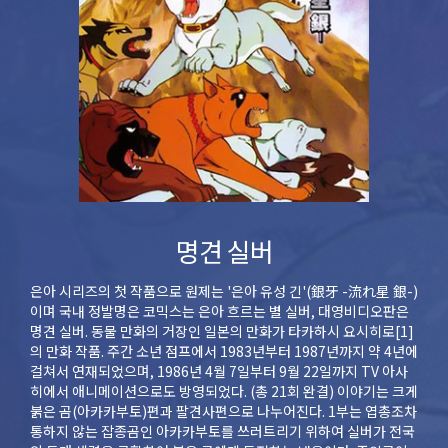
명견 실버
은아 시리즈의 첫 작품으로 원제는 '은아 유성 긴'(銀牙 -流れ星 銀-)
이며 국내 정발명은 코믹스는 은아 흐르는 별 실버, 대영비디오판은
명견 실버. 동물 만화의 거장인 일본의 만화가 타카하시 요시히로[1]
의 만화 작품. 주간 소년 점프에서 1983년부터 1987년까지 약 4년에
걸쳐서 연재되었으며, 1986년 4월 7일부터 9월 22일까지 TV 아사
히에서 애니메이션으로도 방영되었다. (총 21회 완결) 이야기는 크게
붉은 곰(아카카부토)편과 팔견사편으로 나누어진다. 1부는 엽총조차
통하지 않는 잡종곰인 아카카부토를 쓰러트리기 위하여 실버가 전국