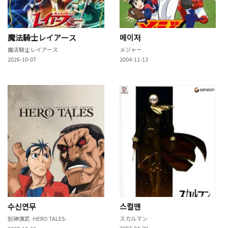
魔法騎士レイアース
메이저
魔法騎士レイアース
メジャー
2026-10-07
2004-11-13
수신연무
스컬맨
獣神演武 -HERO TALES-
スカルマン
2007-04-28