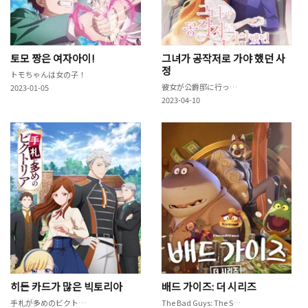
토모 짱은 여자아이!
그녀가 공작저로 가야 했던 사
정
トモちゃんは女の子！
彼女が公爵邸に行った理由
2023-01-05
2023-04-10
히든 카드가 많은 빅토리아
배드 가이즈: 더 시리즈
手札が多めのビクトリア
The Bad Guys: The Series