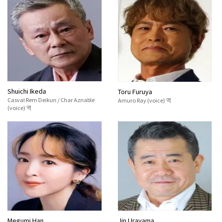
Shuichi Ikeda
Toru Furuya
Casval Rem Deikun / Char Aznable
Amuro Ray (voice) 역
(voice) 역
Megumi Han
Jin Urayama