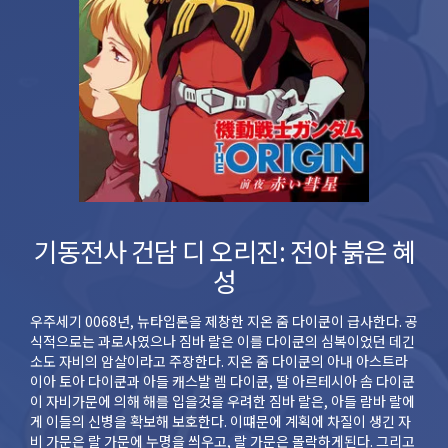
기동전사 건담 디 오리진: 전야 붉은 혜
성
우주세기 0068년, 뉴타입론을 제창한 지온 줌 다이쿤이 급사한다. 공
식적으로는 과로사였으나 짐바 랄은 이를 다이쿤의 심복이었던 데긴
소도 자비의 암살이라고 주장한다. 지온 줌 다이쿤의 아내 아스트라
이아 토아 다이쿤과 아들 캐스발 렘 다이쿤, 딸 아르테시아 솜 다이쿤
이 자비가문에 의해 해를 입을것을 우려한 짐바 랄은, 아들 람바 랄에
게 이들의 신병을 확보해 보호한다. 이떄문에 계획에 차질이 생긴 자
비 가문은 랄 가문에 누명을 씌우고, 랄 가문은 몰락하게된다. 그리고