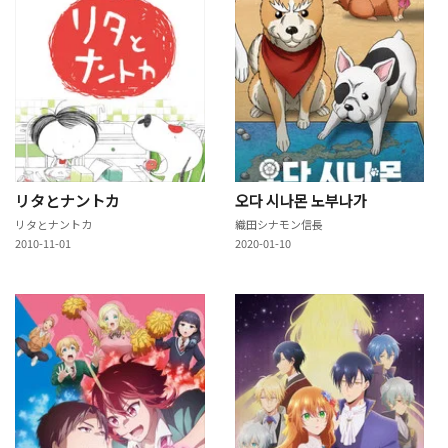
リタとナントカ
오다 시나몬 노부나가
リタとナントカ
織田シナモン信長
2010-11-01
2020-01-10