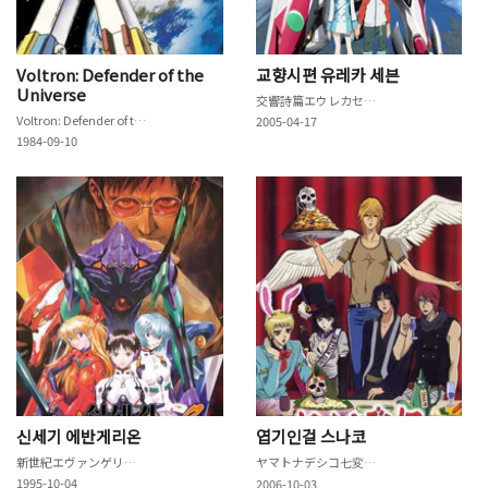
Voltron: Defender of the
교향시편 유레카 세븐
Universe
交響詩篇エウレカセブン
Voltron: Defender of the Universe
2005-04-17
1984-09-10
신세기 에반게리온
엽기인걸 스나코
新世紀エヴァンゲリオン
ヤマトナデシコ七変化♥
1995-10-04
2006-10-03