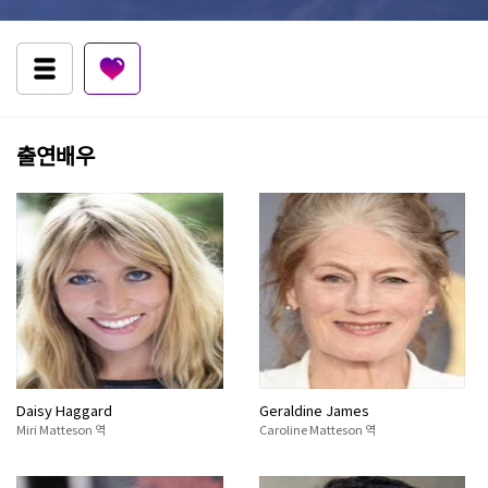
출연배우
Daisy Haggard
Geraldine James
Miri Matteson 역
Caroline Matteson 역