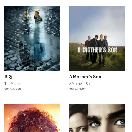
미씽
A Mother's Son
The Missing
A Mother's Son
2014-10-28
2012-09-03