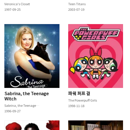
Veronica's Closet
Teen Titans
1997-09-25
2003-07-19
Sabrina, the Teenage
파워 퍼프 걸
Witch
The Powerpuff Girls
Sabrina, the Teenage Witch
1998-11-18
1996-09-27