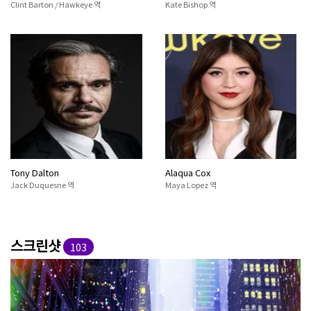
Clint Barton / Hawkeye 역
Kate Bishop 역
Tony Dalton
Alaqua Cox
Jack Duquesne 역
Maya Lopez 역
스크린샷
103