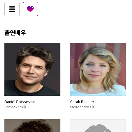
출연배우
Daniël Boissevain
Sarah Bannier
Bert de Vries 역
Sterre de Vries 역