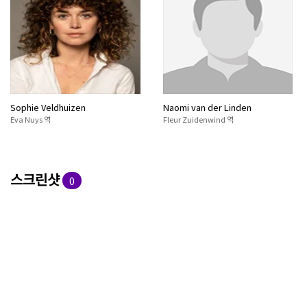
Sophie Veldhuizen
Naomi van der Linden
Eva Nuys 역
Fleur Zuidenwind 역
스크린샷
0