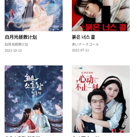
白月光拯救计划
붉은 너스 콜
白月光拯救计划
赤いナースコール
2022-07-11
2023-10-15