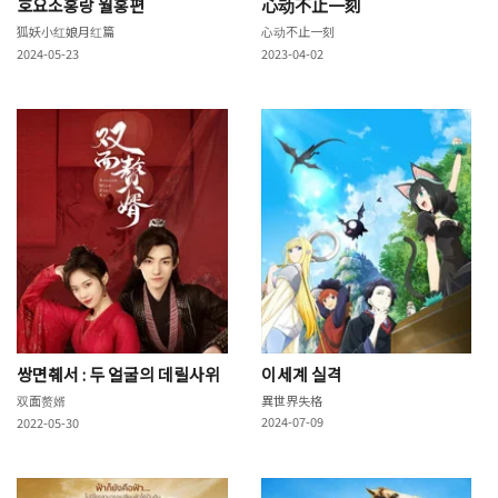
호요소홍랑 월홍편
心动不止一刻
狐妖小红娘月红篇
心动不止一刻
2024-05-23
2023-04-02
쌍면췌서 : 두 얼굴의 데릴사위
이세계 실격
双面赘婿
異世界失格
2024-07-09
2022-05-30