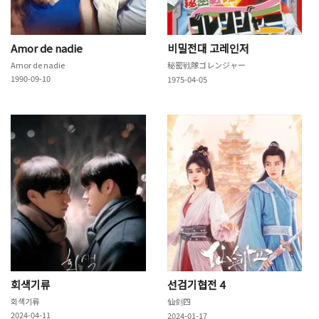
Amor de nadie
비밀전대 고레인저
Amor de nadie
秘密戦隊ゴレンジャー
1990-09-10
1975-04-05
회색기류
선검기협전 4
회색기류
仙剑四
2024-04-11
2024-01-17