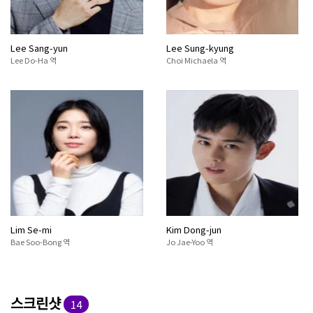
Lee Sang-yun
Lee Sung-kyung
Lee Do-Ha 역
Choi Michaela 역
Lim Se-mi
Kim Dong-jun
Bae Soo-Bong 역
Jo Jae-Yoo 역
스크린샷
14