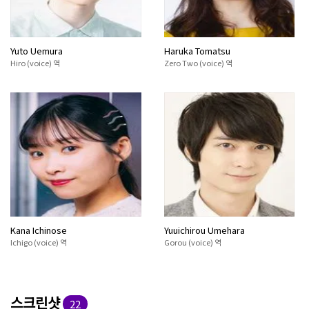
Yuto Uemura
Haruka Tomatsu
Hiro (voice) 역
Zero Two (voice) 역
Kana Ichinose
Yuuichirou Umehara
Ichigo (voice) 역
Gorou (voice) 역
스크린샷
22