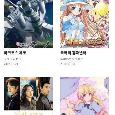
마크로스 제로
축복의 캄파넬라
マクロス ゼロ
祝福のカンパネラ
2002-12-21
2010-07-03