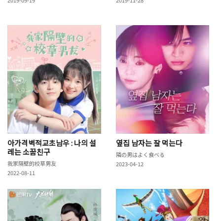
아가격벽적교초남우 : 나의 설
옆집 남자는 잘 먹는다
레는 소꿉친구
隣の男はよく食べる
我家隔壁的校草男友
2023-04-12
2022-08-11