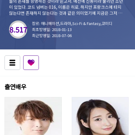
들의 존재를 증명하는 것이라 믿고서. 예전에 신동이라 불리던 소년
이 있었다. 코드 넘버는 016, 이름은 히로. 하지만 프랑크스에 타지
않는다면 존재하지 않는다는 것과 같은 의미였기에 지금은 그저 낙오
자였으며 그 누구에게도 필요로 하지 않는 존재였다. 그런 히로에게
장르: 애니메이션,드라마,Sci-Fi & Fantasy,코미디
머리에 뿔이 달린 의문의 소녀 제로 투가 나타났다. "찾았다, 나의 달
8.517
최초방영일: 2018-01-13
링."
최근방영일: 2018-07-06
출연배우