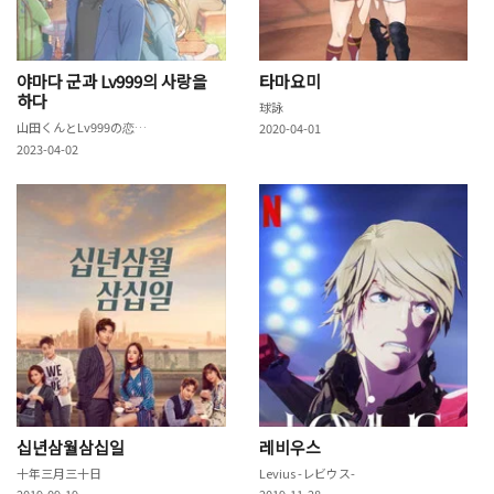
야마다 군과 Lv999의 사랑을
타마요미
하다
球詠
山田くんとLv999の恋をする
2020-04-01
2023-04-02
십년삼월삼십일
레비우스
十年三月三十日
Levius -レビウス-
2019-09-19
2019-11-28