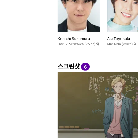
Kenichi Suzumura
Aki Toyosaki
Haruki Serizawa (voice) 역
Mio Aida (voice) 역
스크린샷
6