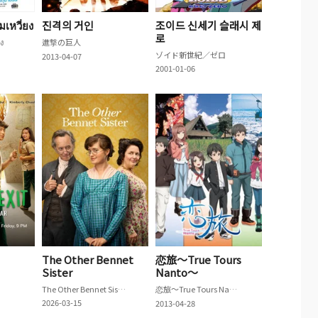
มเหวี่ยง
진격의 거인
조이드 신세기 슬래시 제
로
ยง
進撃の巨人
ゾイド新世紀／ゼロ
2013-04-07
2001-01-06
The Other Bennet
恋旅～True Tours
Sister
Nanto～
The Other Bennet Sister
恋旅～True Tours Nanto～
2026-03-15
2013-04-28