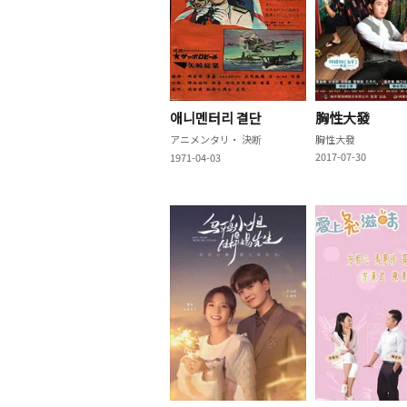
애니멘터리 결단
胸性大發
アニメンタリ・ 決断
胸性大發
2017-07-30
1971-04-03