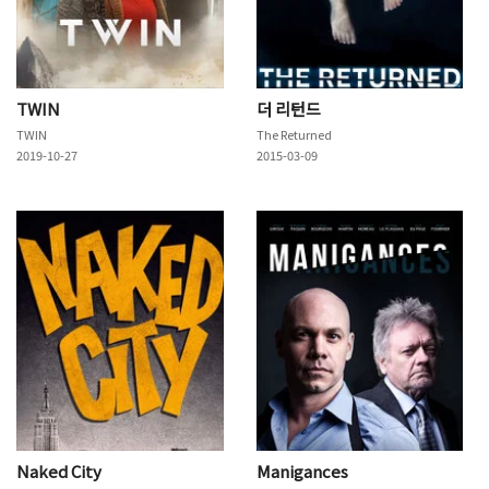
TWIN
더 리턴드
TWIN
The Returned
2019-10-27
2015-03-09
Naked City
Manigances