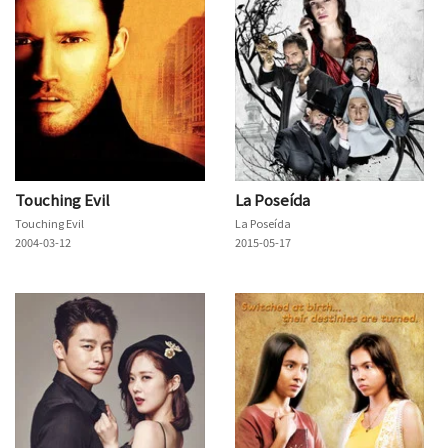
Touching Evil
La Poseída
Touching Evil
La Poseída
2004-03-12
2015-05-17