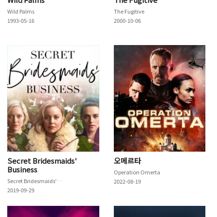
Wild Palms
The Fugitive
1993-05-16
2000-10-06
Secret Bridesmaids'
오메르타
Business
Operation Omerta
Secret Bridesmaids' Business
2022-08-19
2019-09-29