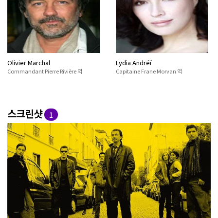
Olivier Marchal
Lydia Andréï
Commandant Pierre Rivière 역
Capitaine Frane Morvan 역
스크린샷
1