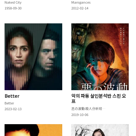
Naked City
Manigances
1958-09-30
2012-02-14
Better
악의 파동 살인분석반 스핀 오
프
Better
悪の波動 殺人分析班スピンオフ
2023-02-13
2019-10-06