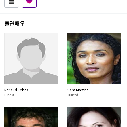
출연배우
Renaud Lebas
Sara Martins
Dino 역
Julie 역