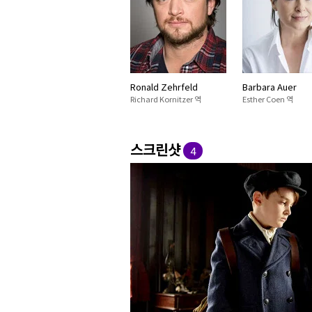
Ronald Zehrfeld
Barbara Auer
Richard Kornitzer 역
Esther Coen 역
스크린샷
4