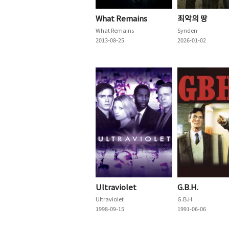
What Remains
죄악의 땅
What Remains
Synden
2013-08-25
2026-01-02
Ultraviolet
G.B.H.
Ultraviolet
G.B.H.
1998-09-15
1991-06-06