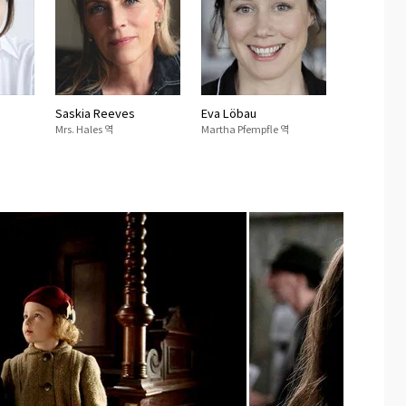
Saskia Reeves
Eva Löbau
Mrs. Hales 역
Martha Pfempfle 역