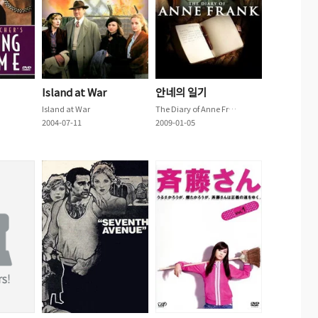
Island at War
안네의 일기
Island at War
The Diary of Anne Frank
2004-07-11
2009-01-05