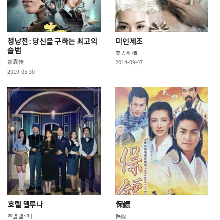
청낭전 : 당신을 구하는 최고의
미인제조
술법
美人制造
青囊传
2014-09-07
2019-05-30
호텔 델루나
保鏢
호텔 델루나
保鏢