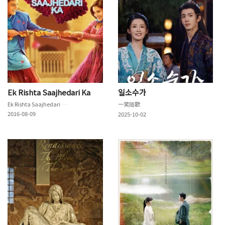
Ek Rishta Saajhedari Ka
일소수가
Ek Rishta Saajhedari Ka
一笑随歌
2016-08-09
2025-10-02