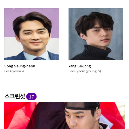
Song Seung-heon
Yang Se-jong
Lee Gyeom 역
Lee Gyeom (young) 역
스크린샷
17