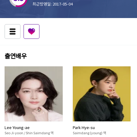
최근방영일: 2017-05-04
출연배우
Lee Young-ae
Park Hye-su
Seo Ji-yoon / Shin Saimdang 역
Saimdang (young) 역