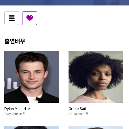
출연배우
Dylan Minnette
Grace Saif
Clay Jensen 역
Ani Achola 역