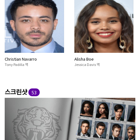
Christian Navarro
Alisha Boe
Tony Padilla 역
Jessica Davis 역
스크린샷
53