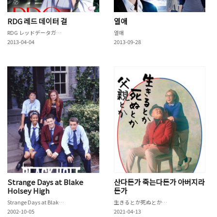
RDG 레드 데이터 걸
열애
RDG レッドデータガール
열애
2013-04-04
2013-09-28
Strange Days at Blake
산다든가 죽는다든가 아버지라
Holsey High
든가
Strange Days at Blake Holsey High
生きるとか死ぬとか父親とか
2002-10-05
2021-04-13