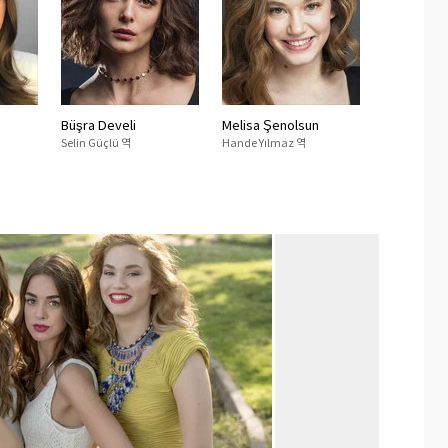
Büşra Develi
Melisa Şenolsun
Selin Güçlü 역
Hande Yılmaz 역