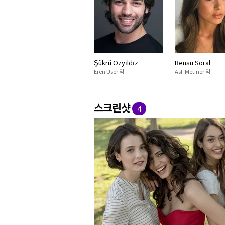
Şükrü Özyıldız
Bensu Soral
Eren Üser 역
Aslı Metiner 역
스크린샷
4