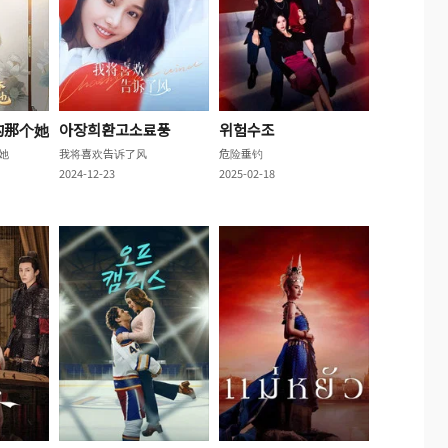
的那个她
아장희환고소료풍
위험수조
她
我将喜欢告诉了风
危险垂钓
2024-12-23
2025-02-18