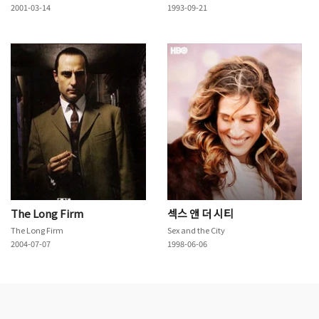
2001-03-14
1993-09-21
The Long Firm
섹스 앤 더 시티
The Long Firm
Sex and the City
2004-07-07
1998-06-06