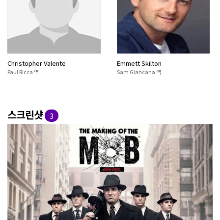
Christopher Valente
Emmett Skilton
Paul Ricca 역
Sam Giancana 역
스크린샷
3