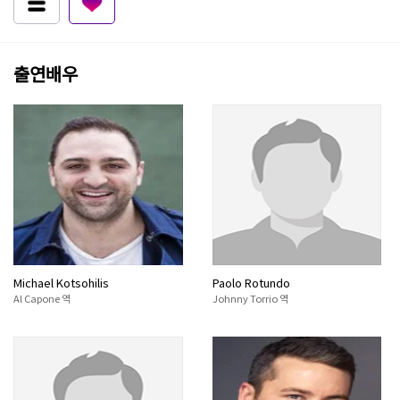
출연배우
Michael Kotsohilis
Paolo Rotundo
Al Capone 역
Johnny Torrio 역