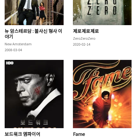
뉴 암스테르담 : 불사신 형사 이
제로제로제로
야기
ZeroZeroZero
New Amsterdam
2020-02-14
2008-03-04
보드워크 엠파이어
Fame