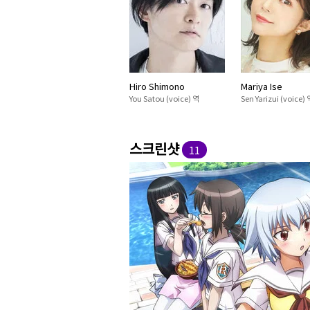
Hiro Shimono
Mariya Ise
You Satou (voice) 역
Sen Yarizui (voice) 
스크린샷
11