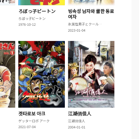
ろぼっ子ビートン
빙속성 남자와 쿨한 동료
여자
ろぼっ子ビートン
氷属性男子とクールな同僚女子
1976-10-12
2023-01-04
겟타로보 아크
江湖俏佳人
ゲッターロボ アーク
江湖俏佳人
2021-07-04
2004-01-01