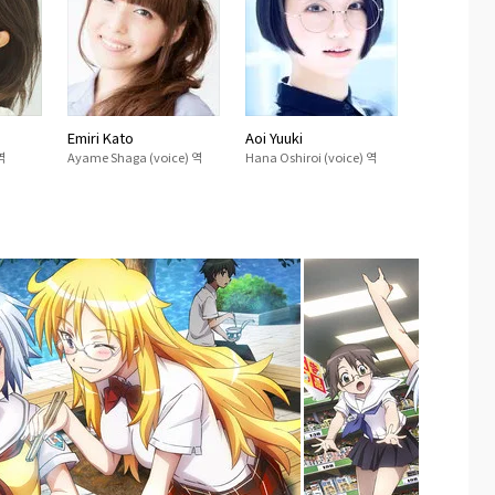
Emiri Kato
Aoi Yuuki
역
Ayame Shaga (voice) 역
Hana Oshiroi (voice) 역