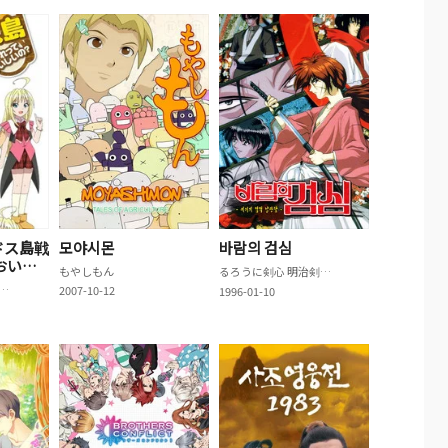
ドス島戦
모야시몬
바람의 검심
おいし
もやしもん
るろうに剣心 明治剣客浪漫譚
ロードス島戦記 ～それっておいしいの？～
2007-10-12
1996-01-10