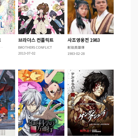
르
브라더스 컨플릭트
사조영웅전 1983
ス・ダンス・ダンスール
BROTHERS CONFLICT
射鵰英雄傳
2013-07-02
1983-02-28