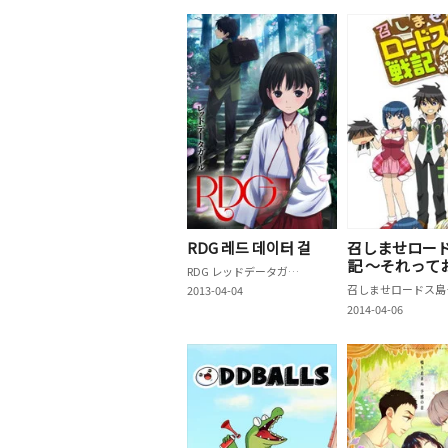
RDG 레드 데이터 걸
召しませロー
記 ～それって
RDG レッドデータガール
いの？～
召しませ
2013-04-04
2014-04-06