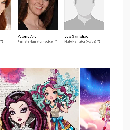
Valerie Arem
Joe Sanfelipo
 역
Female Narrator (voice) 역
Male Narrator (voice) 역