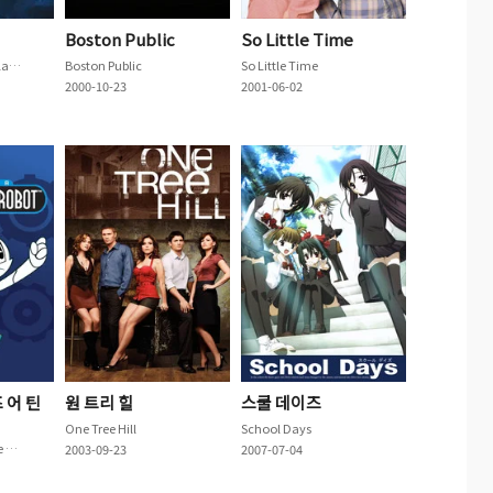
Boston Public
So Little Time
Buffy the Vampire Slayer
Boston Public
So Little Time
2000-10-23
2001-06-02
 어 틴
원 트리 힐
스쿨 데이즈
One Tree Hill
School Days
My Life as a Teenage Robot
2003-09-23
2007-07-04