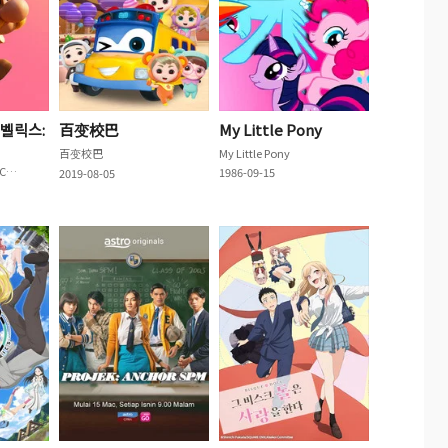
벨릭스:
百变校巴
My Little Pony
百变校巴
My Little Pony
Astérix & Obélix : Le Combat des chefs
1986-09-15
2019-08-05