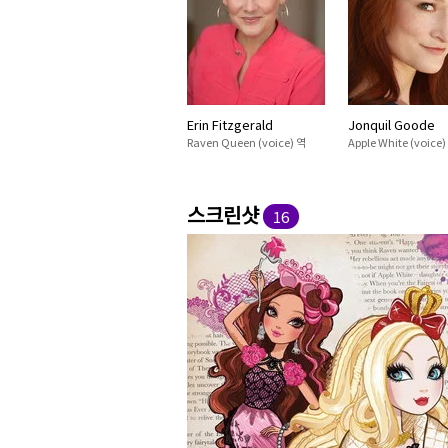
Erin Fitzgerald
Jonquil Goode
Raven Queen (voice) 역
Apple White (voice)
스크린샷
16