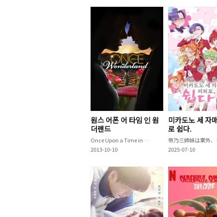
원스 어폰 어 타임 인 원
미카도노 세 자
더랜드
로 쉽다.
Once Upon a Time in Wonderland
帝乃
2013-10-10
2025-07-10