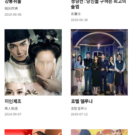
강풍취불
청낭전 : 당신을 구하는 최고의
술법
强风吹拂
青囊传
2019-06-06
2019-05-30
미인제조
호텔 델루나
美人制造
호텔 델루나
2014-09-07
2019-07-12