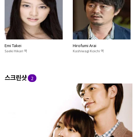
Emi Takei
Hirofumi Arai
Saeki Hikari 역
Kashiwagi Koichi 역
스크린샷
2