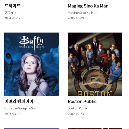
프라이드
Maging Sino Ka Man
プライド
Maging Sino Ka Man
2004-01-12
2006-10-09
미녀와 뱀파이어
Boston Public
Buffy the Vampire Slayer
Boston Public
1997-03-10
2000-10-23