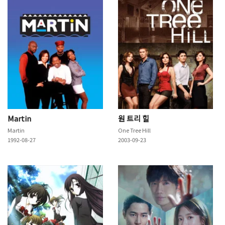
Martin
원 트리 힐
Martin
One Tree Hill
1992-08-27
2003-09-23