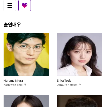
출연배우
Haruma Miura
Erika Toda
Kashiwagi Shuji 역
Uemura Natsumi 역