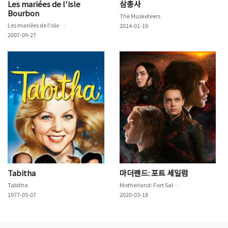
Les mariées de l'isle
삼총사
Bourbon
The Musketeers
Les mariées de l'isle Bourbon
2014-01-19
2007-09-27
Tabitha
마더랜드: 포트 세일럼
Tabitha
Motherland: Fort Salem
1977-05-07
2020-03-18