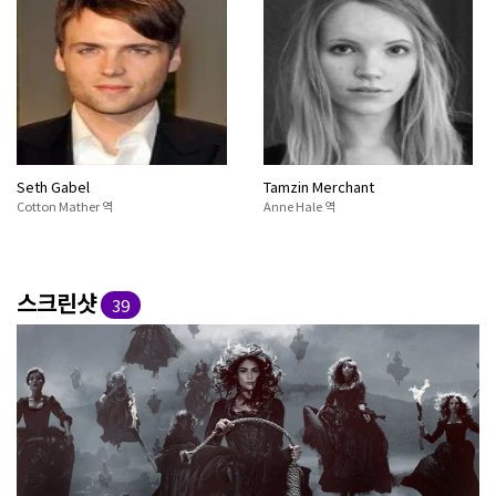
Seth Gabel
Tamzin Merchant
Cotton Mather 역
Anne Hale 역
스크린샷
39