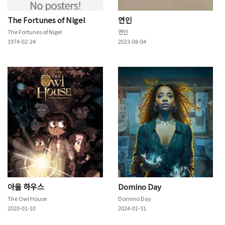
The Fortunes of Nigel
연인
The Fortunes of Nigel
연인
1974-02-24
2023-08-04
아울 하우스
Domino Day
The Owl House
Domino Day
2020-01-10
2024-01-31