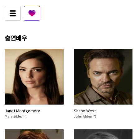
출연배우
Janet Montgomery
Shane West
Mary Sibley 역
John Alden 역